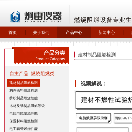
首页
关于我们
产品中心
新闻中心
>
>
>
>
关于炯雷仪器
自主产品_燃烧
最新动态
阻燃类
>
企业新闻
建材制品阻燃检测
>
橡胶塑料检测
>
行业动态
>
自主产品_试验
>
技术文章
机试验箱
自主产品_燃烧阻燃类
>
环保除尘设备
建材制品阻燃检测
视频解说：
构件涂料阻燃检测
纺织制品燃烧性能
木材及纸制品阻燃等级
电线电缆燃烧性能
保温材料阻燃检测
电工套管燃烧性能