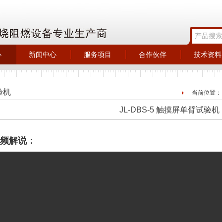
心
新闻中心
服务项目
合作伙伴
技术资料
>
>
>
>
_燃烧
最新动态
维修服务
合作伙伴
宣传资料
>
>
>
企业新闻
成功案例更新
产品资料
验机
当前位置
检测
>
>
行业动态
国家标准
JL-DBS-5 触摸屏单臂试验机
_试验
>
>
技术文章
氧指数仪
>
用户提问
设备
频解说：