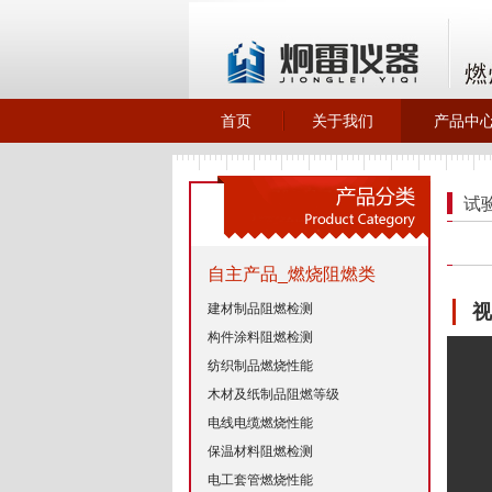
首页
关于我们
产品中
>
>
关于炯雷仪器
自主产品
阻燃类
试
>
橡胶塑料
>
自主产品
机试验箱
自主产品_燃烧阻燃类
>
环保除尘
建材制品阻燃检测
视
构件涂料阻燃检测
纺织制品燃烧性能
木材及纸制品阻燃等级
电线电缆燃烧性能
保温材料阻燃检测
电工套管燃烧性能