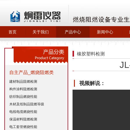
首页
关于我们
产品中心
新闻中心
>
>
>
>
关于炯雷仪器
自主产品_燃烧
最新动态
阻燃类
>
企业新闻
橡胶塑料检测
>
橡胶塑料检测
>
行业动态
J
>
自主产品_试验
>
技术文章
机试验箱
自主产品_燃烧阻燃类
>
环保除尘设备
建材制品阻燃检测
视频解说：
构件涂料阻燃检测
纺织制品燃烧性能
木材及纸制品阻燃等级
电线电缆燃烧性能
保温材料阻燃检测
电工套管燃烧性能