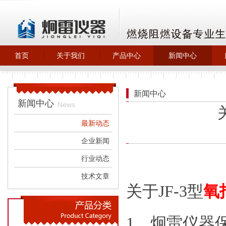
首页
关于我们
产品中心
新闻中心
>
>
>
>
关于炯雷仪器
自主产品_燃烧
最新动态
阻燃类
>
企业新闻
新闻中心
>
橡胶塑料检测
新闻中心
>
行业动态
News
>
自主产品_试验
>
技术文章
机试验箱
最新动态
>
环保除尘设备
企业新闻
行业动态
技术文章
关于JF-3型
氧
1、炯雷仪器