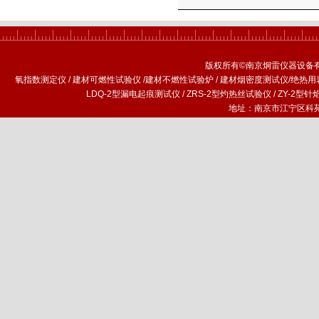
版权所有©南京炯雷仪器设备
氧指数测定仪
/
建材可燃性试验仪
/
建材不燃性试验炉
/
建材烟密度测试仪
/
绝热用
LDQ-2型漏电起痕测试仪
/
ZRS-2型灼热丝试验仪
/
ZY-2型
地址：南京市江宁区科苑路1