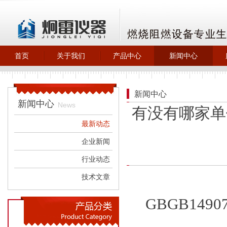
首页
关于我们
产品中心
新闻中心
>
>
>
>
关于炯雷仪器
自主产品_燃烧
最新动态
阻燃类
>
企业新闻
新闻中心
>
橡胶塑料检测
新闻中心
>
行业动态
News
有没有哪家单
>
自主产品_试验
>
技术文章
机试验箱
最新动态
>
环保除尘设备
企业新闻
行业动态
技术文章
GBGB14