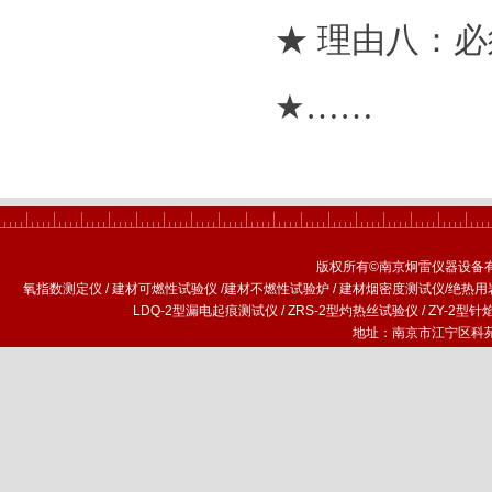
★ 理由八：
★……
版权所有©南京炯雷仪器设备
氧指数测定仪
/
建材可燃性试验仪
/
建材不燃性试验炉
/
建材烟密度测试仪
/
绝热用
LDQ-2型漏电起痕测试仪
/
ZRS-2型灼热丝试验仪
/
ZY-2型
地址：南京市江宁区科苑路1