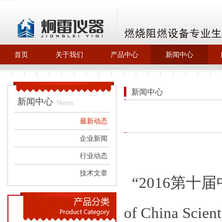
首页
关于我们
产品中心
新闻中心
>
>
>
>
关于炯雷仪器
自主产品_燃烧
最新动态
阻燃类
>
企业新闻
新闻中心
>
橡胶塑料检测
新闻中心
>
行业动态
News
>
自主产品_试验
>
技术文章
机试验箱
最新动态
>
环保除尘设备
企业新闻
行业动态
技术文章
“
2016
第十届
of China Scient