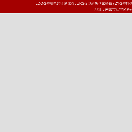
LDQ-2型漏电起痕测试仪
/
ZRS-2型灼热丝试验仪
/
ZY-2型
地址：南京市江宁区科苑路1