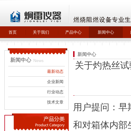
首页
关于我们
产品中心
新闻中心
>
>
>
>
关于炯雷仪器
自主产品_燃烧
最新动态
阻燃类
>
企业新闻
新闻中心
>
橡胶塑料检测
新闻中心
>
行业动态
News
关于灼热丝试
>
自主产品_试验
>
技术文章
机试验箱
最新动态
>
环保除尘设备
企业新闻
行业动态
技术文章
用户提问：早
和对箱体内部